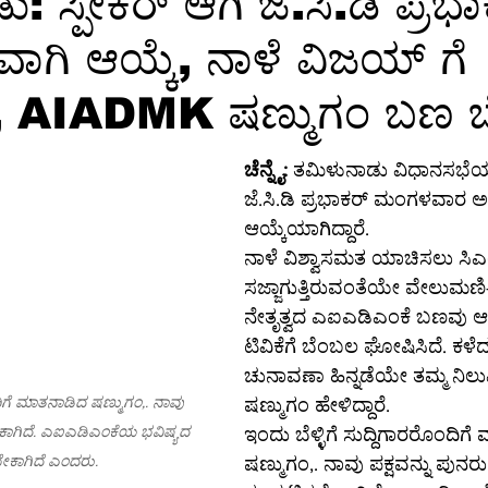
: ಸ್ಪೀಕರ್ ಆಗಿ ಜೆ.ಸಿ.ಡಿ ಪ್ರಭ
ಗಿ ಆಯ್ಕೆ, ನಾಳೆ ವಿಜಯ್ ಗೆ
ಕ್ಷರತೆ
ತಂತ್ರಜ್ಞಾನ
ತಂತ್ರಜ್ಞಾನ-ಸುದ್ದಿ
ತಂತ್ರಜ್ಞಾನ-ಟಿಪ್ಸ್
ಸಾ
ಕ್ಷೆ, AIADMK ಷಣ್ಮುಗಂ ಬಣ 
ಗ್ರ-ಮಾಹಿತಿ
ಆಳ-ಅಗಲ
ಒಳನೋಟ
ಸಂಕಲನ
ಶಿಕ್ಷಣ-
ಚೆನ್ನೈ:
 ತಮಿಳುನಾಡು ವಿಧಾನಸಭೆಯ 
ಜೆ.ಸಿ.ಡಿ ಪ್ರಭಾಕರ್ ಮಂಗಳವಾರ 
ಆಯ್ಕೆಯಾಗಿದ್ದಾರೆ.
ನಾಳೆ ವಿಶ್ವಾಸಮತ ಯಾಚಿಸಲು ಸಿ
ಸಜ್ಜಾಗುತ್ತಿರುವಂತೆಯೇ ವೇಲುಮಣಿ
ನೇತೃತ್ವದ ಎಐಎಡಿಎಂಕೆ ಬಣವು 
ಟಿವಿಕೆಗೆ ಬೆಂಬಲ ಘೋಷಿಸಿದೆ. ಕಳೆದ
ಚುನಾವಣಾ ಹಿನ್ನಡೆಯೇ ತಮ್ಮ ನಿಲು
ಂದಿಗೆ ಮಾತನಾಡಿದ ಷಣ್ಮುಗಂ,. ನಾವು 
ಷಣ್ಮುಗಂ ಹೇಳಿದ್ದಾರೆ.
ಕಾಗಿದೆ. ಎಐಎಡಿಎಂಕೆಯ ಭವಿಷ್ಯದ 
ಇಂದು ಬೆಳ್ಳಿಗೆ ಸುದ್ದಿಗಾರರೊಂದಿಗ
ಸಬೇಕಾಗಿದೆ ಎಂದರು.
ಷಣ್ಮುಗಂ,. ನಾವು ಪಕ್ಷವನ್ನು ಪುನರು