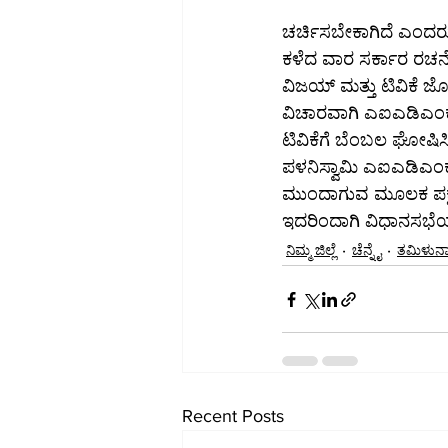
ಚರ್ಚಿಸಬೇಕಾಗಿದೆ ಎಂದರು
ಕಳೆದ ವಾರ ಸರ್ಕಾರ ರಚನೆ 
ವಿಜಯ್ ಮತ್ತು ಟಿವಿಕೆ ಜೊತೆ
ವಿಚಾರವಾಗಿ ಎಐಎಡಿಎಂಕೆ ಛಿ
ಟಿವಿಕೆಗೆ ಬೆಂಬಲ ಘೋಷಿಸಿ
ಪಳನಿಸ್ವಾಮಿ ಎಐಎಡಿಎಂಕೆ ಪ
ಮುಂದಾಗುವ ಮೂಲಕ ಪಕ್ಷವನ
ಇದರಿಂದಾಗಿ ವಿಧಾನಸಭೆಯಲ
ನಿಮ್ಮ ಜಿಲ್ಲೆ
ಚೆನ್ನೈ
ತಮಿಳುನ
Recent Posts