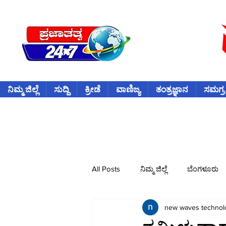
ನಿಮ್ಮ ಜಿಲ್ಲೆ
ಸುದ್ದಿ
ಕ್ರೀಡೆ
ವಾಣಿಜ್ಯ
ತಂತ್ರಜ್ಞಾನ
ಸಮಗ್ರ
All Posts
ನಿಮ್ಮ ಜಿಲ್ಲೆ
ಬೆಂಗಳೂರು
new waves technol
ವಿದೇಶ
ಕ್ರೀಡೆ
ಕ್ರಿಕೆಟ್
ವ