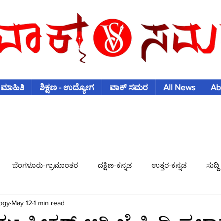
 ಮಾಹಿತಿ
ಶಿಕ್ಷಣ - ಉದ್ಯೋಗ
ವಾಕ್ ಸಮರ
All News
Ab
ಬೆಂಗಳೂರು-ಗ್ರಾಮಾಂತರ
ದಕ್ಷಿಣ-ಕನ್ನಡ
ಉತ್ತರ-ಕನ್ನಡ
ಸುದ್ದಿ
ogy
May 12
1 min read
ಿಶ್ವಕಪ್
ಫುಟ್-ಬಾಲ್
ಟೆನಿಸ್
ಇತರ-ಕ್ರೀಡೆಗಳು
ವಾಣಿಜ್ಯ