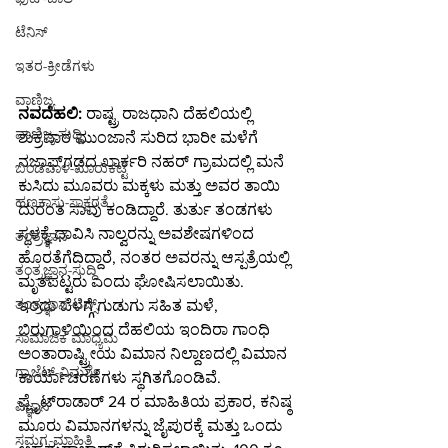
ಟೆನಿಸ್
ಇತರ-ಕ್ರೀಡೆಗಳು
ವಾಣಿಜ್ಯ
ನವದೆಹಲಿ:
 ರಾಷ್ಟ್ರ ರಾಜಧಾನಿ ದೆಹಲಿಯಲ್ಲಿ 
ವಾಣಿಜ್ಯ-ಸುದ್ದಿ
ಶುಕ್ರವಾರ ಮುಂಜಾನೆ ಸುರಿದ ಭಾರೀ ಮಳೆಗೆ 
ನಜಾಫ್‌ಗಢದ ಖಾರ್ಕರಿ ನಹರ್ ಗ್ರಾಮದಲ್ಲಿ ಮನೆ 
ಬಂಡವಾಳ-ಮಾರುಕಟ್ಟೆ
ಕುಸಿದು ಮೂವರು ಮಕ್ಕಳು ಮತ್ತು ಅವರ ತಾಯಿ 
ಹಣಕಾಸು-ಸಾಕ್ಷರತೆ
ದುರಂತ ಸಾವು ಕಂಡಿದ್ದಾರೆ. ತುರ್ತು ತಂಡಗಳು 
ಸ್ಥಳಕ್ಕೆ ಧಾವಿಸಿ ನಾಲ್ವರನ್ನು ಅವಶೇಷಗಳಿಂದ 
ತಂತ್ರಜ್ಞಾನ
ಹೊರತೆಗೆದಿದ್ದಾರೆ, ನಂತರ ಅವರನ್ನು ಆಸ್ಪತ್ರೆಯಲ್ಲಿ 
ತಂತ್ರಜ್ಞಾನ-ಸುದ್ದಿ
ಮೃತಪಟ್ಟರು ಎಂದು ಘೋಷಿಸಲಾಯಿತು.
ತಂತ್ರಜ್ಞಾನ-ಟಿಪ್ಸ್
ಇಂದು ಬೆಳಗ್ಗೆ ಗುಡುಗು ಸಹಿತ ಮಳೆ, 
ಬಿರುಗಾಳಿಯಿಂದ ದೆಹಲಿಯ ಇಂದಿರಾ ಗಾಂಧಿ 
ಸಾಮಾಜಿಕ ಮಾಧ್ಯಮ
ಅಂತಾರಾಷ್ಟ್ರೀಯ ವಿಮಾನ ನಿಲ್ದಾಣದಲ್ಲಿ ವಿಮಾನ 
ಗ್ಯಾಜೆಟ್-ವಿಮರ್ಶೆ
ಕಾರ್ಯಾಚರಣೆಗಳು ಸ್ಥಗಿತಗೊಂಡಿವೆ. 
ಫ್ಲೈಟ್‌ರಾಡಾರ್ 24 ರ ಮಾಹಿತಿಯ ಪ್ರಕಾರ, ಕನಿಷ್ಠ 
ವಿಜ್ಞಾನ
ಮೂರು ವಿಮಾನಗಳನ್ನು ಜೈಪುರಕ್ಕೆ ಮತ್ತು ಒಂದು 
ಸಮಗ್ರ-ಮಾಹಿತಿ