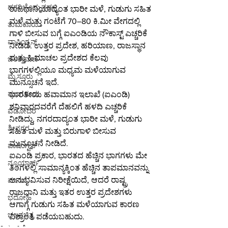
ಹಗರಿಬೊಮ್ಮನಹಳ್ಳಿ
ರಾಜಧಾನಿಯಾದ್ಯಂತ ಭಾರೀ ಮಳೆ, ಗುಡುಗು ಸಹಿತ 
ಮಳೆ ಮತ್ತು ಗಂಟೆಗೆ 70–80 ಕಿ.ಮೀ ವೇಗದಲ್ಲಿ 
ತುಮಕೂರು
ಗಾಳಿ ಬೀಸುವ ಬಗ್ಗೆ ಐಎಂಡಿಯ ನೌಕಾಸ್ಟ್ ಎಚ್ಚರಿಕೆ 
ವಾಷಿಂಗ್ಟನ್
ನೀಡಿದೆ. ಉತ್ತರ ಪ್ರದೇಶ, ಹರಿಯಾಣ, ರಾಜಸ್ಥಾನ 
ಮತ್ತು ಹಿಮಾಚಲ ಪ್ರದೇಶದ ಕೆಲವು 
ಚಿಂತಾಮಣಿ
ಭಾಗಗಳಲ್ಲಿಯೂ ಮಧ್ಯಮ ಮಳೆಯಾಗುವ 
ಮೈಸೂರು
ಮುನ್ಸೂಚನೆ ಇದೆ.
ಮಂಗಳೂರು
ಭಾರತೀಯ ಹವಾಮಾನ ಇಲಾಖೆ (ಐಎಂಡಿ) 
ಶನಿವಾರದವರೆಗೆ ದೆಹಲಿಗೆ ಹಳದಿ ಎಚ್ಚರಿಕೆ 
ವಡೋದರ
ನೀಡಿದ್ದು, ನಗರದಾದ್ಯಂತ ಭಾರೀ ಮಳೆ, ಗುಡುಗು 
ಶ್ರೀನಗರ
ಸಹಿತ ಮಳೆ ಮತ್ತು ಬಿರುಗಾಳಿ ಬೀಸುವ 
ಮುನ್ಸೂಚನೆ ನೀಡಿದೆ.
ವಾಷಿಂಗ್ಟನ್
ಐಎಂಡಿ ಪ್ರಕಾರ, ಭಾರತದ ಹೆಚ್ಚಿನ ಭಾಗಗಳು ಮೇ 
ನ್ಯೂಯಾರ್ಕ್
ತಿಂಗಳಲ್ಲಿ ಸಾಮಾನ್ಯಕ್ಕಿಂತ ಹೆಚ್ಚಿನ ತಾಪಮಾನವನ್ನು 
ಅನುಭವಿಸುವ ನಿರೀಕ್ಷೆಯಿದೆ, ಆದರೆ ರಾಷ್ಟ್ರ 
ಮುಂಬೈ
ರಾಜಧಾನಿ ಮತ್ತು ಇತರ ಉತ್ತರ ಪ್ರದೇಶಗಳು 
ಭದೋಹಿ
ಆಗಾಗ್ಗೆ ಗುಡುಗು ಸಹಿತ ಮಳೆಯಾಗುವ ಕಾರಣ 
ಚಲನಚಿತ್ರ
ವಿಶ್ರಾಂತಿ ಪಡೆಯಬಹುದು.