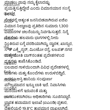
ಮಾಡಲು ನಾವು ನಮ್ಮ ಕೈಲಾದಷ್ಟು 
ಗಡಚಿರೋಲಿ
ಪ್ರಯತ್ನಿಸುತ್ತಿದ್ದೇವೆ ಎಂದು ವಿಮಾನಯಾನ ಸಂಸ್ಥೆ 
ಮುಂಬೈ
ತಿಳಿಸಿದೆ.
ದೇಶದಲ್ಲಿ ಅತ್ಯಂತ ಜನನಿಬಿಡವಾಗಿರುವ ಐಜಿಐ 
ಬೀದರ್
ವಿಮಾನ ನಿಲ್ದಾಣವು ಪ್ರತಿದಿನ ಸುಮಾರು 1,300 
ಬೀದರ್
ವಿಮಾನಗಳ ಚಲನೆಯನ್ನು ನಿರ್ವಹಿಸುತ್ತದೆ. ನಿನ್ನೆ 
ದೆಹಲಿಯ ಹಲವಾರು ಭಾಗಗಳಲ್ಲಿ ನೀರು 
ಕಲಬುರಗಿ
ನಿಂತಿರುವ ಬಗ್ಗೆ ವರದಿಯಾಗಿದ್ದು, ದ್ವಾರಕ, ಖಾನ್ಪುರ, 
ಚೆನ್ನೈ
ಸೌತ್ ಎಕ್ಸ್ಟೆನ್ಶನ್, ಮಿಂಟೋ ರಸ್ತೆ, ಲಜಪತ್ ನಗರ 
ನವದೆಹಲಿ
ಮತ್ತು ಮೋತಿ ಬಾಗ್‌ನಂತಹ ಪ್ರದೇಶಗಳಿಂದ 
ದೃಶ್ಯಗಳು ಕಾಣಿಸಿಕೊಂಡಿವೆ.
ನವದೆಹಲಿ
ಬಲವಾದ ಗಾಳಿಯಿಂದಾಗಿ ವಿವಿಧ ಪ್ರದೇಶಗಳಲ್ಲಿ 
ಕೊಚ್ಚಿ
ಮರಗಳು ಮತ್ತು ಕೊಂಬೆಗಳು ಉರುಳಿಬಿದ್ದಿವೆ, 
ಆದರೂ ಆಸ್ತಿ ಹಾನಿಯ ಸಂಪೂರ್ಣ 
ನವದೆಹಲಿ
ಮೌಲ್ಯಮಾಪನ ಇನ್ನೂ ಬಾಕಿ ಇದೆ. ನಿವಾಸಿಗಳು 
ನವದೆಹಲಿ
ಮನೆಯೊಳಗೆ ಇರುವಂತೆ ಮತ್ತು 
ಜಾಗರೂಕರಾಗಿರಲು ಅಧಿಕಾರಿಗಳು ಸೂಚಿಸಿದ್ದಾರೆ.
ಭಾರತ
ಭಾರತ ಹವಾಮಾನ ಇಲಾಖೆ (ಐಎಂಡಿ) ಪ್ರಕಾರ, 
ಪುಣೆ
ದೆಹಲಿಯಲ್ಲಿ 19.8°C ತಾಪಮಾನ ದಾಖಲಾಗಿದೆ. 