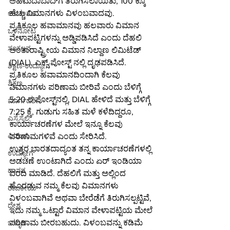
ಅಹಮದಾಬಾದ್‌ಗೆ ತಿರುಗಿಸಲಾಯಿತು, 100 ಕ್ಕೂ 
ಹೆಚ್ಚು ವಿಮಾನಗಳು ವಿಳಂಬವಾದವು.
ಆಳ-ಅಗಲ
ಪ್ರತಿಕೂಲ ಹವಾಮಾನವು ಹಲವಾರು ವಿಮಾನ 
ಒಳನೋಟ
ವೇಳಾಪಟ್ಟಿಗಳನ್ನು ಅಡ್ಡಿಪಡಿಸಿದೆ ಎಂದು ದೆಹಲಿ 
ಸಂಕಲನ
ಅಂತಾರಾಷ್ಟ್ರೀಯ ವಿಮಾನ ನಿಲ್ದಾಣ ಲಿಮಿಟೆಡ್ 
(DIAL), ಎಕ್ಸ್ ಪೋಸ್ಟ್ ನಲ್ಲಿ ದೃಢಪಡಿಸಿದೆ. 
ಶಿಕ್ಷಣ-ಉದ್ಯೋಗ
ಪ್ರತಿಕೂಲ ಹವಾಮಾನದಿಂದಾಗಿ ಕೆಲವು 
ಶಿಕ್ಷಣ
ವಿಮಾನಗಳು ಪರಿಣಾಮ ಬೀರಿವೆ ಎಂದು ಬೆಳಿಗ್ಗೆ 
5:20 ರ ಪೋಸ್ಟ್‌ನಲ್ಲಿ, DIAL ಹೇಳಿದೆ ಮತ್ತು ಬೆಳಿಗ್ಗೆ 
ಮಾರ್ಗದರ್ಶಿ
7:25 ಕ್ಕೆ, ಗುಡುಗು ಸಹಿತ ಮಳೆ ಕಳೆದಿದ್ದರೂ, 
ಎಸ್ಸೆಸ್ಸೆಲ್ಸಿ
ಕಾರ್ಯಾಚರಣೆಗಳ ಮೇಲೆ ಇನ್ನೂ ಕೆಲವು 
ಪಿಯುಸಿ
ಪರಿಣಾಮಗಳಿವೆ ಎಂದು ಸೇರಿಸಿದೆ.
ಉತ್ತರ ಭಾರತದಾದ್ಯಂತ ತನ್ನ ಕಾರ್ಯಾಚರಣೆಗಳಲ್ಲಿ 
ಉದ್ಯೋಗ
ಅಡಚಣೆ ಉಂಟಾಗಿದೆ ಎಂದು ಏರ್ ಇಂಡಿಯಾ 
ಹಾಸನ
ವರದಿ ಮಾಡಿದೆ. ದೆಹಲಿಗೆ ಮತ್ತು ಅಲ್ಲಿಂದ 
ಹೊರಡುವ ನಮ್ಮ ಕೆಲವು ವಿಮಾನಗಳು 
ರಾಜಕೀಯ
ವಿಳಂಬವಾಗಿವೆ ಅಥವಾ ಬೇರೆಡೆಗೆ ತಿರುಗಿಸಲ್ಪಟ್ಟಿವೆ, 
ದೇಶ
ಇದು ನಮ್ಮ ಒಟ್ಟಾರೆ ವಿಮಾನ ವೇಳಾಪಟ್ಟಿಯ ಮೇಲೆ 
ಪರಿಣಾಮ ಬೀರಬಹುದು. ವಿಳಂಬವನ್ನು ಕಡಿಮೆ 
ಬಳ್ಳಾರಿ