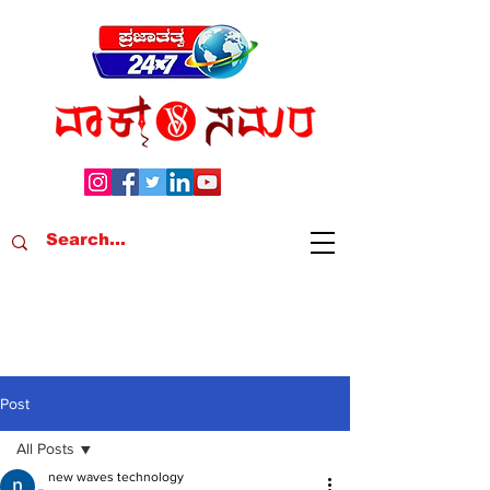
Post
All Posts
new waves technology