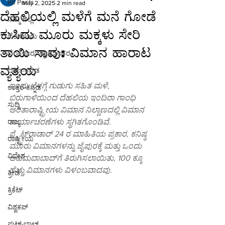
All Posts
May 2, 2025
2 min read
ದೆಹಲಿಯಲ್ಲಿ ಮಳೆಗೆ ಮನೆ ಗೋಡೆ
ನಿಮ್ಮ ಜಿಲ್ಲೆ
ಕುಸಿದು ಮೂರು ಮಕ್ಕಳು ಸೇರಿ
ಬೆಂಗಳೂರು
ತಾಯಿ ಸಾವು: ವಿಮಾನ ಹಾರಾಟ
ಬೆಂಗಳೂರು-ಗ್ರಾಮಾಂತರ
ವ್ಯತ್ಯಯ
ದಕ್ಷಿಣ-ಕನ್ನಡ
ಇಂದು ಬೆಳಗ್ಗೆ ಗುಡುಗು ಸಹಿತ ಮಳೆ, 
ಉತ್ತರ-ಕನ್ನಡ
ಬಿರುಗಾಳಿಯಿಂದ ದೆಹಲಿಯ ಇಂದಿರಾ ಗಾಂಧಿ 
ಸುದ್ದಿ
ಅಂತಾರಾಷ್ಟ್ರೀಯ ವಿಮಾನ ನಿಲ್ದಾಣದಲ್ಲಿ ವಿಮಾನ 
ರಾಜ್ಯ
ಕಾರ್ಯಾಚರಣೆಗಳು ಸ್ಥಗಿತಗೊಂಡಿವೆ. 
ಫ್ಲೈಟ್‌ರಾಡಾರ್ 24 ರ ಮಾಹಿತಿಯ ಪ್ರಕಾರ, ಕನಿಷ್ಠ 
ರಾಷ್ಟ್ರೀಯ
ಮೂರು ವಿಮಾನಗಳನ್ನು ಜೈಪುರಕ್ಕೆ ಮತ್ತು ಒಂದು 
ವಿದೇಶ
ಅಹಮದಾಬಾದ್‌ಗೆ ತಿರುಗಿಸಲಾಯಿತು, 100 ಕ್ಕೂ 
ಹೆಚ್ಚು ವಿಮಾನಗಳು ವಿಳಂಬವಾದವು.
ಕ್ರೀಡೆ
ಕ್ರಿಕೆಟ್
ವಿಶ್ವಕಪ್
ಫುಟ್-ಬಾಲ್