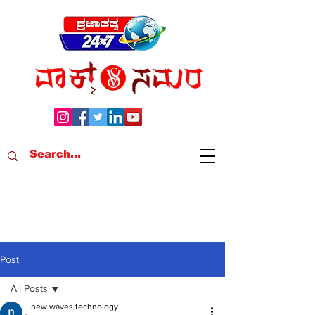
Post
All Posts
new waves technology