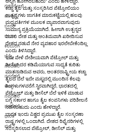
ಅಲ್ಲಿಗೆ ಹೋಗಿರಬಹುದು" ಎಂದು ಹೇಳಿದ್ದಾರೆ.
ಗಡಚಿರೋಲಿ
ಕಚ್ಚಾ ತೈಲ ಮತ್ತು ಸಂಸ್ಕರಿಸಿದ ಪೆಟ್ರೋಲಿಯಂ 
ಉತ್ಪನ್ನಗಳು ಜಾಗತಿಕ ಮಾರುಕಟ್ಟೆಯಲ್ಲಿ ಹಲವು 
ಮುಂಬೈ
ಮಧ್ಯವರ್ತಿಗಳ ಮೂಲಕ ವ್ಯಾಪಾರವಾಗುವುದು 
ಬೀದರ್
ಸಾಮಾನ್ಯ ಪ್ರಕ್ರಿಯೆಯಾಗಿದೆ. ಹೀಗಾಗಿ ಉತ್ಪನ್ನದ 
ಬೀದರ್
ಮೂಲ ದೇಶ ಮತ್ತು ಅಂತಿಮವಾಗಿ ಖರೀದಿಸುವ 
ದೇಶದ ನಡುವೆ ನೇರ ವ್ಯವಹಾರ ಇರಲೇಬೇಕೆಂದಿಲ್ಲ 
ಕಲಬುರಗಿ
ಎಂದು ತಿಳಿಸಿದ್ದಾರೆ.
ಚೆನ್ನೈ
ಇದೇ ವೇಳೆ ದೇಶೀಯವಾಗಿ ಪೆಟ್ರೋಲ್ ಮತ್ತು 
ಡೀಸೆಲ್ ದರ ಕಡಿಮೆಯಾಗುವ ಸಾಧ್ಯತೆ ಕುರಿತು 
ನವದೆಹಲಿ
ಮಾತನಾಡಿರುವ ಅವರು, ಅಂತರರಾಷ್ಟ್ರೀಯ ಕಚ್ಚಾ 
ನವದೆಹಲಿ
ತೈಲದ ಬೆಲೆ ಇದೇ ಮಟ್ಟದಲ್ಲಿ ಮುಂದಿನ ಕೆಲವು 
ತಿಂಗಳುಗಳವರೆಗೆ ಸ್ಥಿರವಾಗಿದ್ದರೆ, ಭಾರತದಲ್ಲಿ 
ಕೊಚ್ಚಿ
ಪೆಟ್ರೋಲ್ ಮತ್ತು ಡೀಸೆಲ್ ಬೆಲೆ ಇಳಿಕೆ ಮಾಡುವ 
ನವದೆಹಲಿ
ಬಗ್ಗೆ ಸರ್ಕಾರ ಹಾಗೂ ತೈಲ ಕಂಪನಿಗಳು ಪರಿಶೀಲನೆ 
ನವದೆಹಲಿ
ನಡೆಸಬಹುದು ಎಂದು ಹೇಳಿದ್ದಾರೆ.
ಭಾರತ ಇಂದು ವಿಶ್ವದ ಪ್ರಮುಖ ತೈಲ ಸಂಸ್ಕರಣಾ 
ಭಾರತ
ರಾಷ್ಟ್ರಗಳಲ್ಲಿ ಒಂದಾಗಿದೆ. ದೇಶದ ರಿಫೈನರಿಗಳಲ್ಲಿ 
ಪುಣೆ
ಸಂಸ್ಕರಿಸಲಾದ ಪೆಟ್ರೋಲ್, ಡೀಸೆಲ್ ಮತ್ತು 