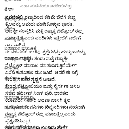
ಎಂಬ ಮಾಹಿತಿಯೂ ವರದಿಯಾಗಿತ್ತು.
ಟೆನಿಸ್
ನವದೆಹಲಿ
: ರಷ್ಯಾದಿಂದ ಕಡಿಮೆ ಬೆಲೆಗೆ ಕಚ್ಚಾ 
ಇತರ-ಕ್ರೀಡೆಗಳು
ತೈಲವನ್ನು ಆಮದು ಮಾಡಿಕೊಳ್ಳುವ ಭಾರತ, 
ವಾಣಿಜ್ಯ
ಅದನ್ನೇ ಸಂಸ್ಕರಿಸಿ ಮತ್ತೆ ರಷ್ಯಾಕ್ಕೆ ಪೆಟ್ರೋಲ್ ರಫ್ತು 
ಮಾಡುತ್ತಿದೆ ಎಂಬ ವರದಿಗಳು ಇತ್ತೀಚೆಗೆ ಚರ್ಚೆಗೆ 
ವಾಣಿಜ್ಯ-ಸುದ್ದಿ
ಗ್ರಾಸವಾಗಿವೆ.
ಬಂಡವಾಳ-ಮಾರುಕಟ್ಟೆ
ಈ ಬೆಳವಣಿಗೆ ಹಲವು ಪ್ರಶ್ನೆಗಳನ್ನು ಹುಟ್ಟುಹಾಕಿದ್ದು, 
ಹಣಕಾಸು-ಸಾಕ್ಷರತೆ
"ರಷ್ಯಾದಿಂದ ತೈಲ ತಂದು ಮತ್ತೆ ರಷ್ಯಾಕ್ಕೇ 
ಪೆಟ್ರೋಲ್ ಮಾರಾಟ ಮಾಡಲಾಗುತ್ತಿದೆಯೇ?" 
ತಂತ್ರಜ್ಞಾನ
ಎಂಬ ಕುತೂಹಲ ಮೂಡಿಸಿದೆ. ಆದರೆ ಈ ಬಗ್ಗೆ 
ತಂತ್ರಜ್ಞಾನ-ಸುದ್ದಿ
ಕೇಂದ್ರ ಸರ್ಕಾರ ಸ್ಪಷ್ಟನೆ ನೀಡಿದೆ.
ಕೇಂದ್ರ ಪೆಟ್ರೋಲಿಯಂ ಮತ್ತು ನೈಸರ್ಗಿಕ ಅನಿಲ 
ತಂತ್ರಜ್ಞಾನ-ಟಿಪ್ಸ್
ಸಚಿವ ಹರ್ದೀಪ್ ಸಿಂಗ್ ಪುರಿ, ಭಾರತದ 
ಸಾಮಾಜಿಕ ಮಾಧ್ಯಮ
ಯಾವುದೇ ಸರ್ಕಾರಿ ಅಥವಾ ಖಾಸಗಿ ತೈಲ 
ಸಂಸ್ಕರಣಾ ಕಂಪನಿಗಳು (ರಿಫೈನರಿಗಳು) ನೇರವಾಗಿ 
ಗ್ಯಾಜೆಟ್-ವಿಮರ್ಶೆ
ರಷ್ಯಾಕ್ಕೆ ಪೆಟ್ರೋಲ್ ರಫ್ತು ಮಾಡುತ್ತಿಲ್ಲ ಎಂದು 
ವಿಜ್ಞಾನ
ಸ್ಪಷ್ಟಪಡಿಸಿದ್ದಾರೆ.
ಸಮಗ್ರ-ಮಾಹಿತಿ
ಹಾಗಾದರೆ ವರದಿಗಳು ಬಂದಿದ್ದು ಹೇಗೆ?