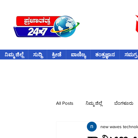
ನಿಮ್ಮ ಜಿಲ್ಲೆ
ಸುದ್ದಿ
ಕ್ರೀಡೆ
ವಾಣಿಜ್ಯ
ತಂತ್ರಜ್ಞಾನ
ಸಮಗ್ರ
All Posts
ನಿಮ್ಮ ಜಿಲ್ಲೆ
ಬೆಂಗಳೂರು
new waves technol
ವಿದೇಶ
ಕ್ರೀಡೆ
ಕ್ರಿಕೆಟ್
ವ