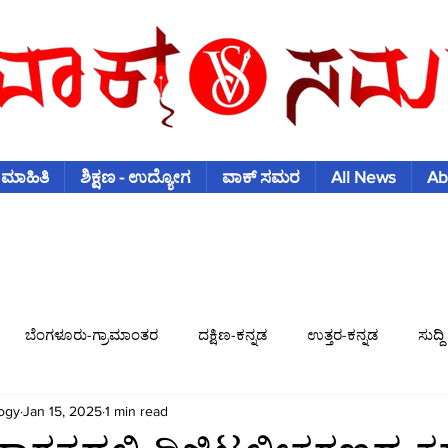
 ಮಾಹಿತಿ
ಶಿಕ್ಷಣ - ಉದ್ಯೋಗ
ವಾಕ್ ಸಮರ
All News
Ab
ಬೆಂಗಳೂರು-ಗ್ರಾಮಾಂತರ
ದಕ್ಷಿಣ-ಕನ್ನಡ
ಉತ್ತರ-ಕನ್ನಡ
ಸುದ್ದಿ
ogy
Jan 15, 2025
1 min read
ಿಶ್ವಕಪ್
ಫುಟ್-ಬಾಲ್
ಟೆನಿಸ್
ಇತರ-ಕ್ರೀಡೆಗಳು
ವಾಣಿಜ್ಯ