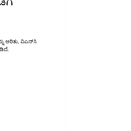
ೆಗೆ
ಶ
ಮಾಜಿಕ ಮಾಧ್ಯಮ
ಉದ್ಯೋಗ
ರಿತು, ವಿಎನ್‌ಸಿ 
ಿದೆ.