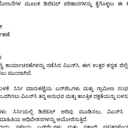
ೆಬ್‌ಸೈಟ್.
ವಹಣೆ
ಶ
ನ್ನು ನಡೆಸಿದ ವಿಎನ್‌ಸಿ, ಈಗ ಉತ್ತರ ಕನ್ನಡ ಜಿಲ್ಲೆಯ ಸಿರ್ಸಿ ಪ್ರದೇಶಕ್ಕೆ 
ರಿಸಲು ಮುಂದಾಗಿದೆ.
್ಟೆಯ ಎನ್‌ಜಿಒಗಳು ಮತ್ತು ಗ್ರಾಮೀಣ ಸಂಘಟನೆಗಳಿಗೆ ವೃತ್ತಿಪರ 
ಡಿಜಿಟಲ್ ಪರಿಹಾರಗಳನ್ನು ಒದಗಿಸಲು ವಿಎನ್‌ಸಿ ತನ್ನ ಅನುಭವ ಮತ್ತು ತಾಂತ್ರಿಕ ದಕ್ಷತೆಯನ್ನು ಬಳಸ
 ಸಿರ್ಸಿಯಲ್ಲಿ ಡಿಜಿಟಲ್ ಅರಿವು ಮೂಡಿಸಲು, ವಿಎನ್‌ಸಿ ಸತತ ಶಿಬಿರಗಳು, 
 ಮಾಹಿತಿಯ ಅಧಿವೇಶನಗಳನ್ನು ಆಯೋಜಿಸುತ್ತಿದೆ.
 ಮತ್ತು ಸರ್ಕಾರಿ ಘಟಕಗಳೊಂದಿಗೆ ದೀರ್ಘಕಾಲಿಕ 