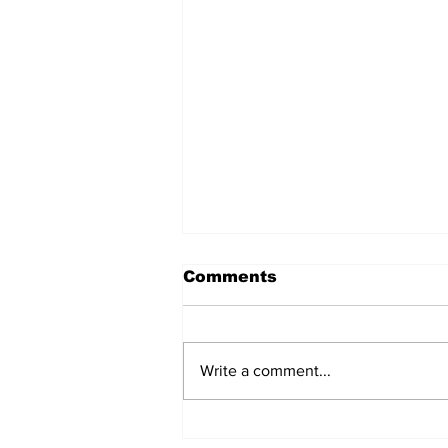
Comments
Write a comment...
'ಪ್ರಜಾಪ್ರಭುತ್ವ ಉಳಿಸಿ': CJP