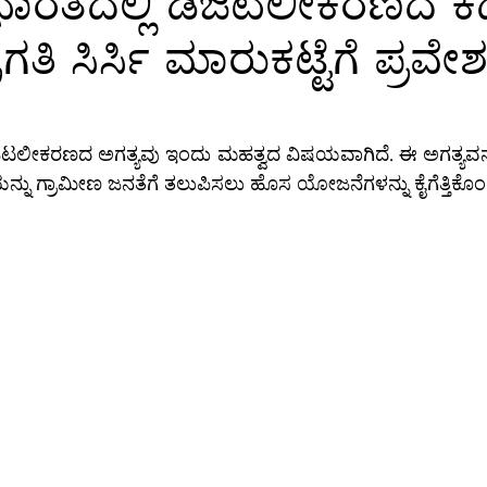
ಭಾರತದಲ್ಲಿ ಡಿಜಿಟಲೀಕರಣದ ಕಡ
ರಗತಿ ಸಿರ್ಸಿ ಮಾರುಕಟ್ಟೆಗೆ ಪ್ರವೇ
ಕ್ಷರತೆ
ತಂತ್ರಜ್ಞಾನ
ತಂತ್ರಜ್ಞಾನ-ಸುದ್ದಿ
ತಂತ್ರಜ್ಞಾನ-ಟಿಪ್ಸ್
ಸಾ
ಗ್ರ-ಮಾಹಿತಿ
ಆಳ-ಅಗಲ
ಒಳನೋಟ
ಸಂಕಲನ
ಶಿಕ್ಷಣ-
ಜಿಟಲೀಕರಣದ ಅಗತ್ಯವು ಇಂದು ಮಹತ್ವದ ವಿಷಯವಾಗಿದೆ. ಈ ಅಗತ್ಯವನ್ನು ಅ
ೆಯನ್ನು ಗ್ರಾಮೀಣ ಜನತೆಗೆ ತಲುಪಿಸಲು ಹೊಸ ಯೋಜನೆಗಳನ್ನು ಕೈಗೆತ್ತಿಕೊಂಡ