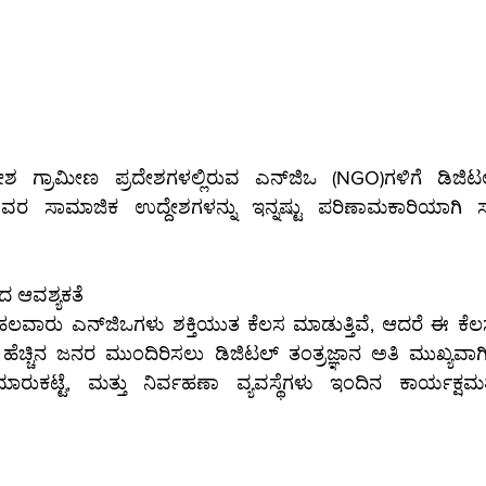
ೇಶಗಳಲ್ಲಿರುವ ಎನ್‌ಜಿಒ (NGO)ಗಳಿಗೆ ಡಿಜಿಟಲ್ ಪರಿಹಾರಗಳನ್ನು 
 ಸಾಮಾಜಿಕ ಉದ್ದೇಶಗಳನ್ನು ಇನ್ನಷ್ಟು ಪರಿಣಾಮಕಾರಿಯಾಗಿ 
 ಆವಶ್ಯಕತೆ
ತ್ತಿವೆ, ಆದರೆ ಈ ಕೆಲಸಗಳ ಸಾಧನೆ ಮತ್ತು 
್ಚಿನ ಜನರ ಮುಂದಿರಿಸಲು ಡಿಜಿಟಲ್ ತಂತ್ರಜ್ಞಾನ ಅತಿ ಮುಖ್ಯವಾಗಿದೆ. ವೆಬ್‌ಸ
ಕಟ್ಟೆ, ಮತ್ತು ನಿರ್ವಹಣಾ ವ್ಯವಸ್ಥೆಗಳು ಇಂದಿನ ಕಾರ್ಯಕ್ಷಮತೆಯ