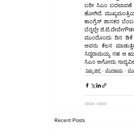
ಬರೀ ಸಿಎಂ ಬದಲಾವಣೆ ಎಂದ
ಹೋಗಿದೆ. ಮುಖ್ಯಮಂತ್ರಿಯಾ
ಕಾಂಗ್ರೆಸ್ ಶಾಸಕರ ಬೆಂಬ
ಬೆನ್ನಲ್ಲೇ ಜಿ.ಟಿ.ದೇವೇಗ
ಮುಂದೊಂದು ದಿನ ಡಿಕೆ ಶಿ
ಅವರು ಕೆಲಸ ಮಾಡುತ್ತಿದ
ಸಿದ್ದರಾಮಯ್ಯ ಸಹ ಆ ಋಣವನ
ಸಿಎಂ ಅಗೋದು ಸಾಧ್ಯವಿಲ್
ನಿಮ್ಮ ಜಿಲ್ಲೆ
ಬೆಂಗಳೂರು
ಬೆಂ
Recent Posts