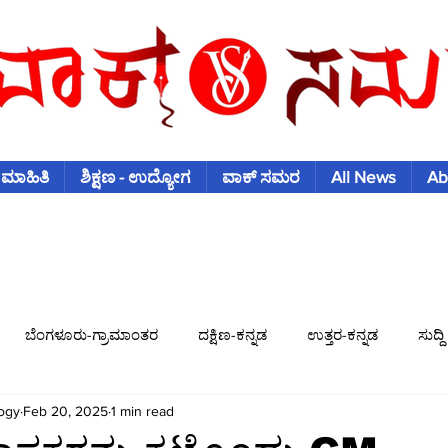
 ಮಾಹಿತಿ
ಶಿಕ್ಷಣ - ಉದ್ಯೋಗ
ವಾಕ್ ಸಮರ
All News
Ab
ಬೆಂಗಳೂರು-ಗ್ರಾಮಾಂತರ
ದಕ್ಷಿಣ-ಕನ್ನಡ
ಉತ್ತರ-ಕನ್ನಡ
ಸುದ್ದಿ
ogy
Feb 20, 2025
1 min read
ಿಶ್ವಕಪ್
ಫುಟ್-ಬಾಲ್
ಟೆನಿಸ್
ಇತರ-ಕ್ರೀಡೆಗಳು
ವಾಣಿಜ್ಯ