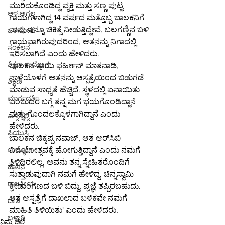
ಮುರಿದುಕೊಂಡಿದ್ದ ವ್ಯಕ್ತಿ ಮತ್ತು ಸಣ್ಣ ಪುಟ್ಟ 
ಆಳ-ಅಗಲ
ಗಾಯಗಳಾಗಿದ್ದ 14 ವರ್ಷದ ಮತ್ತೊಬ್ಬ ಬಾಲಕನಿಗೆ 
ನಾವು ಇನ್ನೂ ಚಿಕಿತ್ಸೆ ನೀಡುತ್ತಿದ್ದೇವೆ. ಬಲಗಣ್ಣಿನ ಬಳಿ 
ಒಳನೋಟ
ಗಾಯವಾಗಿರುವುದರಿಂದ, ಆತನನ್ನು ನಿಗಾದಲ್ಲಿ 
ಸಂಕಲನ
ಇರಿಸಲಾಗಿದೆ ಎಂದು ಹೇಳಿದರು.
ಶಿಕ್ಷಣ-ಉದ್ಯೋಗ
ಬಾಲಕನ ತಾಯಿ ಫರ್ಹೀನ್ ಮಾತನಾಡಿ, 
ನಾಳೆಯೊಳಗೆ ಅತನನ್ನು ಆಸ್ಪತ್ರೆಯಿಂದ ಬಿಡುಗಡೆ 
ಶಿಕ್ಷಣ
ಮಾಡುವ ಸಾಧ್ಯತೆ ಹೆಚ್ಚಿದೆ. ಸ್ಥಳದಲ್ಲಿ ಏನಾಯಿತು 
ಮಾರ್ಗದರ್ಶಿ
ಎಂಬುದರ ಬಗ್ಗೆ ತನ್ನ ಮಗ ಭಯಗೊಂಡಿದ್ದಾನೆ 
ಮತ್ತು ಗೊಂದಲಕ್ಕೊಳಗಾಗಿದ್ದಾನೆ ಎಂದು 
ಎಸ್ಸೆಸ್ಸೆಲ್ಸಿ
ಹೇಳಿದರು.
ಪಿಯುಸಿ
ಬಾಲಕನ ಚಿಕ್ಕಪ್ಪ ನವಾಜ್, ಆತ ಆರ್‌ಸಿಬಿ 
ವಿಜಯೋತ್ಸವಕ್ಕೆ ಹೋಗುತ್ತಿದ್ದಾನೆ ಎಂದು ನಮಗೆ 
ಉದ್ಯೋಗ
ತಿಳಿದಿರಲಿಲ್ಲ. ಅವನು ತನ್ನ ಸ್ನೇಹಿತರೊಂದಿಗೆ 
ಹಾಸನ
ಸುತ್ತಾಡುವುದಾಗಿ ನಮಗೆ ಹೇಳಿದ್ದ. ಚಿನ್ನಸ್ವಾಮಿ 
ರಾಜಕೀಯ
ಕ್ರೀಡಾಂಗಣದ ಬಳಿ ಬಿದ್ದು, ಪ್ರಜ್ಞೆ ತಪ್ಪಿರಬಹುದು. 
ಆತ ಆಸ್ಪತ್ರೆಗೆ ದಾಖಲಾದ ಬಳಿಕವೇ ನಮಗೆ 
ದೇಶ
ಮಾಹಿತಿ ತಿಳಿಯಿತು' ಎಂದು ಹೇಳಿದರು.
ಬಳ್ಳಾರಿ
ನಿಮ್ಮ ಜಿಲ್ಲೆ