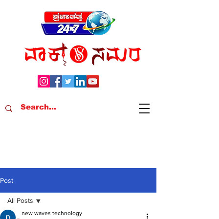
Post
All Posts
new waves technology