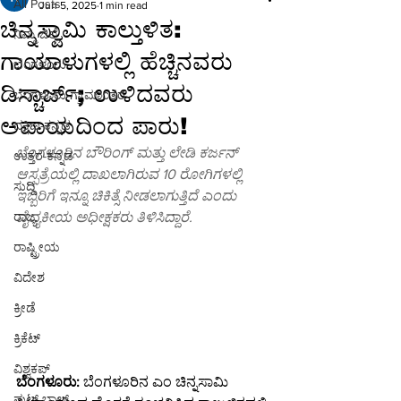
All Posts
Jun 5, 2025
1 min read
ಚಿನ್ನಸ್ವಾಮಿ ಕಾಲ್ತುಳಿತ:
ನಿಮ್ಮ ಜಿಲ್ಲೆ
ಗಾಯಾಳುಗಳಲ್ಲಿ ಹೆಚ್ಚಿನವರು
ಬೆಂಗಳೂರು
ಡಿಸ್ಚಾರ್ಜ್; ಉಳಿದವರು
ಬೆಂಗಳೂರು-ಗ್ರಾಮಾಂತರ
ಅಪಾಯದಿಂದ ಪಾರು!
ದಕ್ಷಿಣ-ಕನ್ನಡ
ಬೆಂಗಳೂರಿನ ಬೌರಿಂಗ್ ಮತ್ತು ಲೇಡಿ ಕರ್ಜನ್ 
ಉತ್ತರ-ಕನ್ನಡ
ಆಸ್ಪತ್ರೆಯಲ್ಲಿ ದಾಖಲಾಗಿರುವ 10 ರೋಗಿಗಳಲ್ಲಿ 
ಸುದ್ದಿ
ಇಬ್ಬರಿಗೆ ಇನ್ನೂ ಚಿಕಿತ್ಸೆ ನೀಡಲಾಗುತ್ತಿದೆ ಎಂದು 
ರಾಜ್ಯ
ವೈದ್ಯಕೀಯ ಅಧೀಕ್ಷಕರು ತಿಳಿಸಿದ್ದಾರೆ.
ರಾಷ್ಟ್ರೀಯ
ವಿದೇಶ
ಕ್ರೀಡೆ
ಕ್ರಿಕೆಟ್
ವಿಶ್ವಕಪ್
ಬೆಂಗಳೂರು:
 ಬೆಂಗಳೂರಿನ ಎಂ ಚಿನ್ನಸಾಮಿ 
ಫುಟ್-ಬಾಲ್