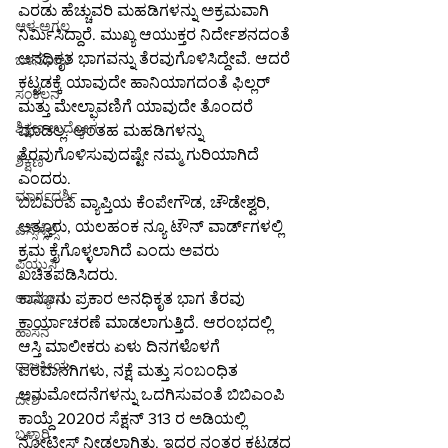
ಎರಡು ಹೆಚ್ಚುವರಿ ಮಹಡಿಗಳನ್ನು ಅಕ್ರಮವಾಗಿ 
ಆಳ-ಅಗಲ
ನಿರ್ಮಿಸಿದ್ದಾರೆ. ಮುಖ್ಯ ಆಯುಕ್ತರ ನಿರ್ದೇಶನದಂತೆ 
ಅನಧಿಕೃತ ಭಾಗವನ್ನು ತೆರವುಗೊಳಿಸಿದ್ದೇವೆ. ಆದರೆ 
ಒಳನೋಟ
ಕಟ್ಟಡಕ್ಕೆ ಯಾವುದೇ ಹಾನಿಯಾಗದಂತೆ ಫಿಲ್ಲರ್ 
ಸಂಕಲನ
ಮತ್ತು ಮೇಲ್ಫಾವಣಿಗೆ ಯಾವುದೇ ತೊಂದರೆ 
ಶಿಕ್ಷಣ-ಉದ್ಯೋಗ
ಮಾಡಿಲ್ಲ. ಅಂತಹ ಮಹಡಿಗಳನ್ನು 
ತೆರವುಗೊಳಿಸುವುದಷ್ಟೇ ನಮ್ಮ ಗುರಿಯಾಗಿದೆ 
ಶಿಕ್ಷಣ
ಎಂದರು.
ಮಾರ್ಗದರ್ಶಿ
ಬಿಬಿಎಂಪಿ ವ್ಯಾಪ್ತಿಯ ಕೆಂಪೇಗೌಡ, ಚೌಡೇಶ್ವರಿ, 
ಅತ್ತೂರು, ಯಲಹಂಕ ನ್ಯೂ ಟೌನ್ ವಾರ್ಡ್‌ಗಳಲ್ಲಿ 
ಎಸ್ಸೆಸ್ಸೆಲ್ಸಿ
ಕ್ರಮ ಕೈಗೊಳ್ಳಲಾಗಿದೆ ಎಂದು ಅವರು 
ಪಿಯುಸಿ
ಖಚಿತಪಡಿಸಿದರು.
ಕಾನೂನು ಪ್ರಕಾರ ಅನಧಿಕೃತ ಭಾಗ ತೆರವು 
ಉದ್ಯೋಗ
ಕಾರ್ಯಾಚರಣೆ ಮಾಡಲಾಗುತ್ತಿದೆ. ಆರಂಭದಲ್ಲಿ 
ಹಾಸನ
ಆಸ್ತಿ ಮಾಲೀಕರು ಏಳು ದಿನಗಳೊಳಗೆ 
ರಾಜಕೀಯ
ಪರವಾನಗಿಗಳು, ನಕ್ಷೆ ಮತ್ತು ಸಂಬಂಧಿತ 
ಅನುಮೋದನೆಗಳನ್ನು ಒದಗಿಸುವಂತೆ ಬಿಬಿಎಂಪಿ 
ದೇಶ
ಕಾಯ್ದೆ 2020ರ ಸೆಕ್ಷನ್ 313 ರ ಅಡಿಯಲ್ಲಿ 
ಬಳ್ಳಾರಿ
ನೋಟೀಸ್‌ ನೀಡಲಾಗಿತ್ತು. ಇದರ ನಂತರ ಕಟ್ಟಡದ 