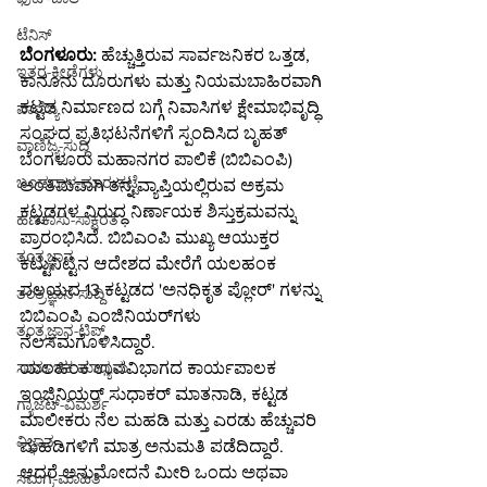
ಟೆನಿಸ್
ಬೆಂಗಳೂರು:
 ಹೆಚ್ಚುತ್ತಿರುವ ಸಾರ್ವಜನಿಕರ ಒತ್ತಡ, 
ಇತರ-ಕ್ರೀಡೆಗಳು
ಕಾನೂನು ದೂರುಗಳು ಮತ್ತು ನಿಯಮಬಾಹಿರವಾಗಿ 
ಕಟ್ಟಡ ನಿರ್ಮಾಣದ ಬಗ್ಗೆ ನಿವಾಸಿಗಳ ಕ್ಷೇಮಾಭಿವೃದ್ಧಿ 
ವಾಣಿಜ್ಯ
ಸಂಘದ ಪ್ರತಿಭಟನೆಗಳಿಗೆ ಸ್ಪಂದಿಸಿದ ಬೃಹತ್ 
ವಾಣಿಜ್ಯ-ಸುದ್ದಿ
ಬೆಂಗಳೂರು ಮಹಾನಗರ ಪಾಲಿಕೆ (ಬಿಬಿಎಂಪಿ) 
ಬಂಡವಾಳ-ಮಾರುಕಟ್ಟೆ
ಅಂತಿಮವಾಗಿ ತನ್ನ ವ್ಯಾಪ್ತಿಯಲ್ಲಿರುವ ಅಕ್ರಮ 
ಕಟ್ಟಡಗಳ ವಿರುದ್ಧ ನಿರ್ಣಾಯಕ ಶಿಸ್ತುಕ್ರಮವನ್ನು 
ಹಣಕಾಸು-ಸಾಕ್ಷರತೆ
ಪ್ರಾರಂಭಿಸಿದೆ. ಬಿಬಿಎಂಪಿ ಮುಖ್ಯ ಆಯುಕ್ತರ 
ತಂತ್ರಜ್ಞಾನ
ಕಟ್ಟುನಿಟ್ಟಿನ ಆದೇಶದ ಮೇರೆಗೆ ಯಲಹಂಕ 
ವಲಯದ 13 ಕಟ್ಟಡದ 'ಅನಧಿಕೃತ ಪ್ಲೋರ್' ಗಳನ್ನು 
ತಂತ್ರಜ್ಞಾನ-ಸುದ್ದಿ
ಬಿಬಿಎಂಪಿ ಎಂಜಿನಿಯರ್‌ಗಳು 
ತಂತ್ರಜ್ಞಾನ-ಟಿಪ್ಸ್
ನೆಲಸಮಗೊಳಿಸಿದ್ದಾರೆ.
ಯಲಹಂಕ ಉಪವಿಭಾಗದ ಕಾರ್ಯಪಾಲಕ 
ಸಾಮಾಜಿಕ ಮಾಧ್ಯಮ
ಇಂಜಿನಿಯರ್ ಸುಧಾಕರ್ ಮಾತನಾಡಿ, ಕಟ್ಟಡ 
ಗ್ಯಾಜೆಟ್-ವಿಮರ್ಶೆ
ಮಾಲೀಕರು ನೆಲ ಮಹಡಿ ಮತ್ತು ಎರಡು ಹೆಚ್ಚುವರಿ 
ವಿಜ್ಞಾನ
ಮಹಡಿಗಳಿಗೆ ಮಾತ್ರ ಅನುಮತಿ ಪಡೆದಿದ್ದಾರೆ. 
ಆದರೆ ಅನುಮೋದನೆ ಮೀರಿ ಒಂದು ಅಥವಾ 
ಸಮಗ್ರ-ಮಾಹಿತಿ