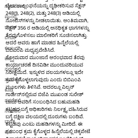
ಬೈಲಾ ಉಲ್ಲಂಘನೆಯನ್ನು ದೃಢೀಕರಿಸುವ ಸೆಕ್ಷನ್ 
ಗಡಚಿರೋಲಿ
248(1), 248(2), ಮತ್ತು 248(3) ಅಡಿಯಲ್ಲಿ 
ಮುಂಬೈ
ನೋಟಿಸ್‌ಗಳನ್ನು ನೀಡಲಾಯಿತು. ಅಂತಿಮವಾಗಿ, 
ಬೀದರ್
ಸೆಕ್ಷನ್ 356 ರ ಅಡಿಯಲ್ಲಿ ಅನಧಿಕೃತ ಭಾಗಗಳನ್ನು 
ತೆರವುಗೊಳಿಸಲು ಮಾಲೀಕರಿಗೆ ಸೂಚಿಸಲಾಗಿತ್ತು. 
ಬೀದರ್
ಆದರೆ ಅವರು ಹಾಗೆ ಮಾಡದ ಹಿನ್ನೆಲೆಯಲ್ಲಿ 
ಕಲಬುರಗಿ
ಬಿಬಿಎಂಪಿ ಮಧ್ಯಪ್ರವೇಶಿಸಿದೆ.
ಸೋಮವಾರ ಮುಂಜಾನೆ ಆರಂಭವಾದ ತೆರವು 
ಚೆನ್ನೈ
ಕಾರ್ಯಾಚರಣೆ ದಿನವಿಡೀ ಮುಂದುವರಿಯುವ 
ನವದೆಹಲಿ
ನಿರೀಕ್ಷೆಯಿದೆ. ಇನ್ನುಳಿದ ವಲಯಗಳಲ್ಲೂ ಇದೇ 
ಕ್ರಮ ಕೈಗೊಳ್ಳಲಾಗುವುದು ಎಂದು ಬಿಬಿಎಂಪಿ 
ನವದೆಹಲಿ
ಮೂಲಗಳು ತಿಳಿಸಿವೆ. ಅದರಲ್ಲೂ ವಿಲ್ಸನ್ 
ಕೊಚ್ಚಿ
ಗಾರ್ಡನ್‌ನಲ್ಲಿರುವ ಬಿಜೆಪಿ ಮುಖಂಡ ಸುರೇಶ್ 
ನವದೆಹಲಿ
ಬಾಬು ಅವರಿಗೆ ಸಂಬಂಧಿಸಿದ ಬಹುಮಹಡಿ 
ಕಟ್ಟಡದ ಬಗ್ಗೆ ಅಧಿಕಾರಿಗಳು ನಿರ್ಲಕ್ಷ್ಯ ವಹಿಸಿರುವ 
ನವದೆಹಲಿ
ಬಗ್ಗೆ ದಕ್ಷಿಣ ವಲಯದಲ್ಲಿ ದೂರುಗಳು ಬಂದಿವೆ. 
ಭಾರತ
ಕಟ್ಟಡವು ಎಂಟು ಮಹಡಿಗಳನ್ನು ಮೀರಿದೆ. ಈ 
ಸಂಬಂಧ ಕ್ರಮ ಕೈಗೊಳ್ಳದ ಹಿನ್ನೆಲೆಯಲ್ಲಿ ಚಿಕ್ಕಪೇಟೆ 
ಪುಣೆ