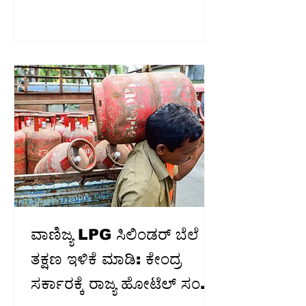
ಬೆಂಗಳೂರು: ಕರ್ನಾಟಕ ರಾಜ್ಯ ಸಹಕಾರ ಅಪೆಕ್ಸ್
ಬ್ಯಾಂಕ್ ಹಾಗೂ ಕರ್ನಾಟಕ ಹಾಲು ಮಹಾಮಂಡಳಿ
(ಕೆಎಂಎಫ್) ಅಧ್ಯಕ್ಷ ಸ್ಥಾನಗಳ ಆಯ್ಕೆ ಪ್ರಕ್ರಿಯೆ
ಅಂತಿಮ ಹಂತ ತಲುಪಿರುವ ಬೆನ್ನಲ್ಲೇ,
ಮುಖ್ಯಮಂತ್ರಿ ಡಿ.ಕೆ. ಶಿವಕುಮಾರ್ ಮಹತ್ವದ
ರಾಜಕೀಯ ನಿರ್ಧಾರ ಕೈಗೊಂಡಿದ್ದಾರೆ ಎನ್ನಲಾಗಿದೆ.
ಈ ಹುದ್ದೆಗಳಿಗೆ ತಮ್ಮ ಕುಟುಂಬದ ಸದಸ್ಯರನ್ನು
ಮುಂದಿರಿಸದೇ, ಪಕ್ಷದ ಆಂತರಿಕ ಸಮತೋಲನ
ಕಾಪಾಡುವ ಉದ್ದೇಶದಿಂದ
ವಾಣಿಜ್ಯ LPG ಸಿಲಿಂಡರ್‌ ಬೆಲೆ
ತಕ್ಷಣ ಇಳಿಕೆ ಮಾಡಿ: ಕೇಂದ್ರ
ಸರ್ಕಾರಕ್ಕೆ ರಾಜ್ಯ ಹೋಟೆಲ್‌ ಸಂಘ