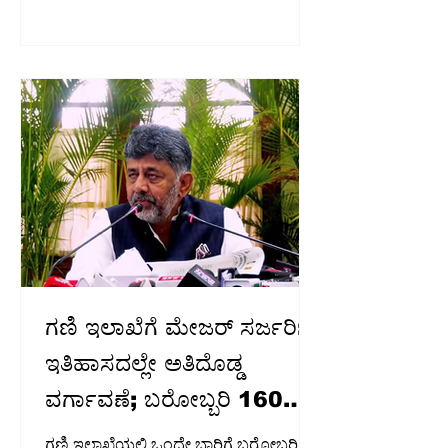
ನೇತೃತ್ವದ ಸಚಿವ ಸಂಪುಟ ವಿಸ್ತರಣೆ ಸಂಬಂಧ
ಸಿಎಂ ಜೊತೆ ಸಿದ್ದರಾಮಯ್ಯ, ಕೆಪಿಸಿಸಿ ಅಧ್ಯಕ್ಷ ಬಿ ಕೆ
ಹರಿಪ್ರಸಾದ್ ದೆಹಲಿಯಲ್ಲಿ ಹೈಕಮಾಂಡ್
ನಾಯಕರ ಜತೆ ಸರಣಿ ಸಭೆಯಲ್ಲಿ ನಿರತರಾಗಿದ್ದಾರೆ.
ಇಂದು ಕಾಂಗ್ರೆಸ್ ಪ್ರಧಾನ ಕಾರ್ಯದರ್ಶಿ ಕೆ ಸಿ
ವೇಣುಗೋಪಾಲ್ ಸರಣಿ ಸಭೆ ನಡೆಯುತ್ತಿದೆ.
ಇಂದೇ ಸಚಿವರ ಪಟ್ಟಿ ಅಂತಿಮಗೊಂಡು ನೂತನ
ಸಚಿವರ ಪ್ರಮಾಣವಚನ ಸ್ವೀಕಾರ ನಾಳೆ ನಡೆಯುವ
ಸಾಧ್ಯ
ಗಣಿ ಇಲಾಖೆಗೆ ಮೇಜರ್​​ ಸರ್ಜರಿ:
ಇತಿಹಾಸದಲ್ಲೇ ಅತಿದೊಡ್ಡ
ವರ್ಗಾವಣೆ; ಬರೋಬ್ಬರಿ 160
ಅಧಿಕಾರಿಗಳು ಎತ್ತಂಗಡಿ!
ಗಣಿ ಇಲಾಖೆಯಲ್ಲಿ ಒಂದೇ ಬಾರಿಗೆ ಬರೋಬ್ಬರಿ