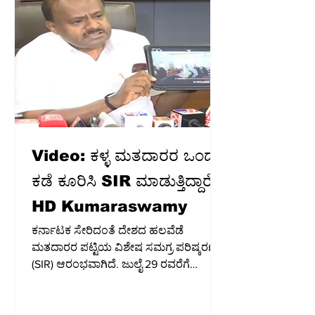
ಇಂಡಿಯನ್ ಎಕ್ಸ್‌ಪ್ರೆಸ್‌ಗೆ ಬಲ್ಲ ಮೂಲಗಳು
ತಿಳಿಸಿವೆ. ಲೋಕಸಭೆಯ ವಿರೋಧ ಪಕ್ಷದ ನಾಯಕ
ರಾಹುಲ್ ಗಾಂಧಿ ಜುಲೈ 8 ರಂದು ಭಾರತಕ್ಕೆ
ಮರಳುವ ನಿರೀಕ್ಷೆಯಿದ್ದು, ನಂತರ ಮುಖ್ಯ
Video: ಕಳ್ಳ ಮತದಾರರ ಒಂದು
ಕಡೆ ಕೂರಿಸಿ SIR​ ಮಾಡುತ್ತಿದ್ದಾರೆ:
HD Kumaraswamy
ಕರ್ನಾಟಕ ಸೇರಿದಂತೆ ದೇಶದ ಹಲವೆಡೆ
ಮತದಾರರ ಪಟ್ಟಿಯ ವಿಶೇಷ ಸಮಗ್ರ ಪರಿಷ್ಕರಣೆ
(SIR) ಆರಂಭವಾಗಿದೆ. ಜುಲೈ 29 ರವರೆಗೆ
ಬಿಎಲ್‌ಓಗಳು ಮನೆ ಮನೆಗೆ ಭೇಟಿ ನೀಡಲಿದ್ದು,
ಪರಿಷ್ಕರಣೆ ನಡೆಸಲಿದ್ದಾರೆ. ರಾಮನಗರ: ರಾಜ್ಯದಲ್ಲಿ
ಜೂನ್​​ 30ರಿಂದ ಮತ ಪಟ್ಟಿ ಪರಿಷ್ಕರಣೆ ಕಾರ್ಯ