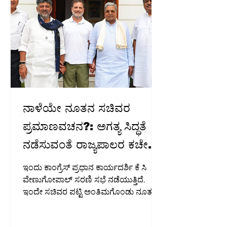
ನಾಳೆಯೇ ನೂತನ ಸಚಿವರ
ಪ್ರಮಾಣವಚನ?: ಅಗತ್ಯ ಸಿದ್ಧತೆ
ನಡೆಸುವಂತೆ ರಾಜ್ಯಪಾಲರ ಕಚೇರಿಗೆ
ಅನಧಿಕೃತ ಸೂಚನೆ
ಇಂದು ಕಾಂಗ್ರೆಸ್ ಪ್ರಧಾನ ಕಾರ್ಯದರ್ಶಿ ಕೆ ಸಿ
ವೇಣುಗೋಪಾಲ್ ಸರಣಿ ಸಭೆ ನಡೆಯುತ್ತಿದೆ.
ಇಂದೇ ಸಚಿವರ ಪಟ್ಟಿ ಅಂತಿಮಗೊಂಡು ನೂತನ
ಸಚಿವರ ಪ್ರಮಾಣವಚನ ಸ್ವೀಕಾರ ನಾಳೆ ನಡೆಯುವ
ಸಾಧ್ಯತೆ ಇದೆ. ಮುಖ್ಯಮಂತ್ರಿ ಡಿ ಕೆ ಶಿವಕುಮಾರ್