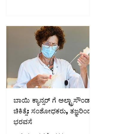
ಆರಂಭವಾಗಿದ್ದು, ರಾಜ್ಯಾದ್ಯಂತ ಭರ್ಜರಿ ಪ್ರತಿಕ್ರಿಯೆ
ದೊರೆಯುತ್ತಿದೆ. ಈ ನಡುವೆ ಎಸ್ ಐಆರ್
ಪ್ರಕ್ರಿಯೆಲ್ಲಿ ಕರ್ನಾಟಕ ಸರ್ಕಾರ ಗಂಭೀರ
ಲೋಪವೆಸಗುತ್ತಿದೆ ಎಂದು ಜೆಡಿಎಸ್
ಆರೋಪಿಸಿದೆ. ಹೌದು.. ಕರ್ನಾಟಕ ಸೇರಿದಂತೆ
ದೇಶದ ಹಲವೆಡೆ ಮತದಾರರ ಪಟ್ಟಿಯ ವಿಶೇಷ
ಸಮಗ್ರ ಪರಿಷ್ಕರಣೆ (SIR) ಆರಂಭವಾಗಿದೆ. ಜುಲೈ
29 ರವರೆಗೆ ಬಿಎಲ್‌ಓಗ
ಬಾಯಿ ಕ್ಯಾನ್ಸರ್‌ ಗೆ ಅಲ್ಟ್ರಾಸೌಂಡ್‌
ಚಿಕಿತ್ಸೆ: ಸಂಶೋಧಕರು, ತಜ್ಞರಿಂದ
ಭರವಸೆ