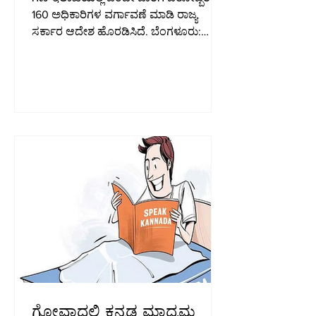
160 ಅಧಿಕಾರಿಗಳ ವರ್ಗಾವಣೆ ಮಾಡಿ ರಾಜ್ಯ
ಸರ್ಕಾರ ಆದೇಶ ಹೊರಡಿಸಿದೆ. ಬೆಂಗಳೂರು:
ಮುಖ್ಯಮಂತ್ರಿ ಡಿಕೆ ಶಿವಕುಮಾರ್​​ ಅವರು ಗಣಿ
ಇಲಾಖೆಗೆ ಮೇಜರ್​​ ಸರ್ಜರಿ ಮಾಡಿದ್ದು, ಹಲವು
ವರ್ಷಗಳಿಂದ ಒಂದೇ ಸ್ಥಳದಲ್ಲಿ ಠಿಕಾಣಿ ಹೂಡಿದ್ದ
ಇಲಾಖೆಯ ಶೇ.80ರಷ್ಟು ಸಿಬ್ಬಂದಿಯನ್ನು
ವರ್ಗಾವಣೆ ಮಾಡುವ ಮೂಲಕ ಭರ್ಜರಿ ಶಾಕ್​
ನೀಡಿದ್ದಾರೆ. ಗಣಿ ಇಲಾಖೆಯಲ್ಲಿ ಒಂದೇ ಬಾರಿಗೆ
ಬರೋಬ್ಬರಿ 160 ಅಧಿಕಾರಿಗಳ ವರ್ಗಾವಣೆ ಮಾಡಿ
ರಾಜ್ಯ ಸರ್ಕಾರ ಆದೇಶ ಹೊರಡಿಸಿದ್ದು, 131
ಭೂವಿಜ್ಞಾನಿಗಳು, 23 ಹಿರಿಯ ಭೂವಿಜ್ಞಾನಿಗಳು, 6
ಉಪನಿರ್ದೇಶಕರನ್ನು ವರ್ಗಾವಣೆ ಮಾಡಲಾಗಿದೆ.
ದಶಕಗಳ ಕಾ
ಗೋವಾದಲ್ಲಿ ಕನ್ನಡ ಮಾಧ್ಯಮ