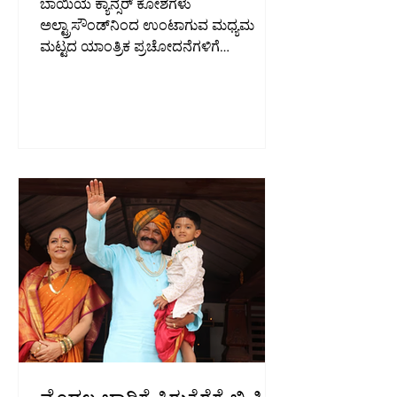
ಬಾಯಿಯ ಕ್ಯಾನ್ಸರ್‌ ಕೋಶಗಳು
ಅಲ್ಟ್ರಾಸೌಂಡ್‌ನಿಂದ ಉಂಟಾಗುವ ಮಧ್ಯಮ
ಮಟ್ಟದ ಯಾಂತ್ರಿಕ ಪ್ರಚೋದನೆಗಳಿಗೆ
(Mechanical stimulation) ಹೆಚ್ಚು
ದುರ್ಬಲವಾಗಿರುತ್ತವೆ. ಈ ರೀತಿಯ ಅಲ್ಟ್ರಾಸೌಂಡ್‌
ಪ್ರಚೋದನೆಗೆ ಒಳಪಡಿಸಿದಾಗ ಕ್ಯಾನ್ಸರ್‌ ಕೋಶಗಳು
ಆಯ್ದ ರೀತಿಯಲ್ಲಿ ನಾಶವಾಗುತ್ತವೆ. ಬೆಂಗಳೂರು:
ಬಾಯಿ ಕ್ಯಾನ್ಸರ್‌ಗೆ ಹೊಸ ಚಿಕಿತ್ಸಾ ಮಾರ್ಗ
ಕಂಡುಹಿಡಿಯುವ ನಿಟ್ಟಿನಲ್ಲಿ, ಭಾರತೀಯ ವಿಜ್ಞಾನ
ಸಂಸ್ಥೆ (IISc) ಮತ್ತು ಎಂ.ಎಸ್. ರಾಮಯ್ಯ
ವೈದ್ಯಕೀಯ ಕಾಲೇಜು ಹಾಗೂ ಆಸ್ಪತ್ರೆಯ
ಸಂಶೋಧಕರು ಕಡಿಮೆ ಆವರ್ತನದ (Low
frequency) ಅಲ್ಟ್ರಾಸೌಂಡ್‌ ತಂತ್ರಜ್ಞಾನದ ಮೇಲೆ
ಭರವಸೆ ಇಟ್ಟಿದ್ದಾರೆ. ಸಂಶೋಧನೆಯ ಪ್