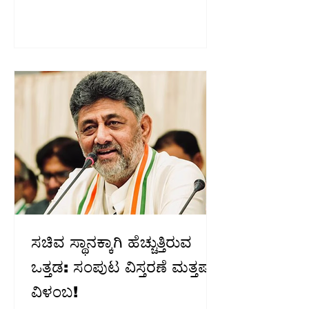
ಬೆಂಗಳೂರು: ಗೃಹಲಕ್ಷ್ಮಿ ಯೋಜನೆ ಕುರಿತು
ಭಾರತದ ಲೆಕ್ಕನಿಯಂತ್ರಕರು ಮತ್ತು
ಮಹಾಲೆಕ್ಕಪರಿಶೋಧಕರ ವರದಿ (ಸಿಎಜಿ)
ವರದಿಯನ್ನು ಉಲ್ಲೇಖಿಸಿ ರಾಜ್ಯ ಸರ್ಕಾರದ ವಿರುದ್ಧ
ಬಿಜೆಪಿ ತೀವ್ರ ವಾಗ್ದಾಳಿ ನಡೆಸಿದೆ. ಇದು
ಗೃಹಲಕ್ಷ್ಮಿಯಲ್ಲ, ಕಾಂಗ್ರೆಸ್‌ನ ಹಗರಣಲಕ್ಷ್ಮಿ" ಎಂದು
ಆರೋಪಿಸಿರುವ ಬಿಜೆಪಿ, ಯೋಜನೆಯ
ಅನುಷ್ಠಾನದಲ್ಲಿ ಭಾರೀ ಅಕ್ರಮಗಳು ನಡೆದಿವೆ
ಎಂದು ಹೇಳಿದೆ. ಸಾಮಾಜಿಕ ಜಾಲತಾಣ ಎಕ್ಸ್‌ನಲ್ಲಿ
(X) ಪೋಸ್ಟ್ ಮಾಡಿರುವ ಬಿಜೆ
ಸಚಿವ ಸ್ಥಾನಕ್ಕಾಗಿ ಹೆಚ್ಚುತ್ತಿರುವ
ಒತ್ತಡ: ಸಂಪುಟ ವಿಸ್ತರಣೆ ಮತ್ತಷ್ಟು
ವಿಳಂಬ!