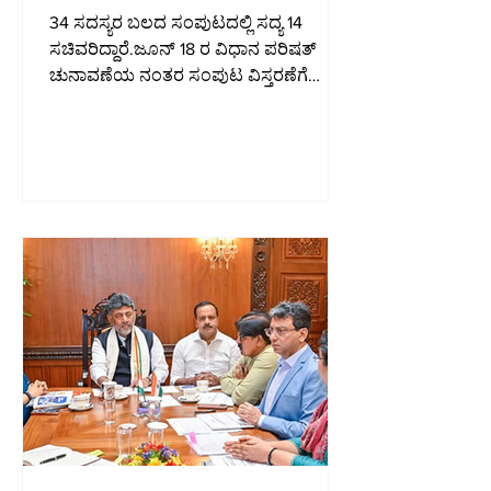
34 ಸದಸ್ಯರ ಬಲದ ಸಂಪುಟದಲ್ಲಿ ಸದ್ಯ 14
ಸಚಿವರಿದ್ದಾರೆ.ಜೂನ್ 18 ರ ವಿಧಾನ ಪರಿಷತ್
ಚುನಾವಣೆಯ ನಂತರ ಸಂಪುಟ ವಿಸ್ತರಣೆಗೆ
ನಿರ್ಧರಿಸಲಾಗಿತ್ತು. ಬೆಂಗಳೂರು: ಸಚಿವಕಾಂಕ್ಷಿಗಳ
ಒತ್ತಡ ಹೆಚ್ಚುತ್ತಿರುವ ಹಿನ್ನೆಲೆಯಲ್ಲಿ ಮುಖ್ಯಮಂತ್ರಿ
ಡಿ.ಕೆ. ಶಿವಕುಮಾರ್ ಅವರ ಸಚಿವ ಸಂಪುಟ
ವಿಸ್ತರಣೆಯು ಜುಲೈಗೆ ಮುಂದೂಡಲಾಗುತ್ತಿದೆ.
ಹಲವು ಶಾಸಕರು ಸರ್ಕಾರಕ್ಕೆ ಸೇರಲು ಭಾರಿ
ಒತ್ತಡವನ್ನು ಹೆಚ್ಚುತ್ತಿರುವ ಹಿನ್ನೆಲೆಯಲ್ಲಿ ಸಚಿವ
ಸಂಪುಟ ವಿಸ್ತರಣೆ ಮತ್ತಷ್ಟು ಮುಂದೂಡಬಹುದು
ಎಂದು ಹೇಳಲಾಗುತ್ತಿದೆ. 34 ಸದಸ್ಯರ ಬಲದ
ಸಂಪುಟದಲ್ಲಿ ಸದ್ಯ 14 ಸಚಿವರಿದ್ದಾರೆ.ಜೂನ್ 18 ರ
ವಿಧಾನ ಪರಿಷತ್ ಚುನಾವಣೆಯ ನಂತರ ಸಂಪುಟ
ವ