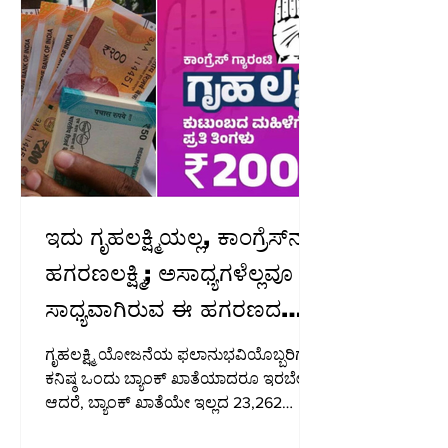
ಹರಿಪ್ರಸಾದ್, ಈ ಕುರಿತು ಹಾಲಿ ಅಥವಾ ನಿವೃತ್ತ
ಸುಪ್ರೀಂ ಕೋರ್ಟ್ ನ್ಯಾಯಾಧೀಶರ ನೇತೃತ್ವದಲ್ಲಿ
ಸ್ವತಂತ್ರ ತನಿಖೆ ನಡೆಸಬೇಕು ಎಂದು
ಒತ್ತಾಯಿಸಿದ್ದಾರೆ. ಶನಿವಾರ ಸಂಜೆ ಕೆಪಿಸಿಸಿ
ಕಚೇರಿಯಲ್ಲಿ ಸುದ್ದಿಗಾರರೊಂದಿಗೆ ಮಾತನಾಡಿದ
ಅವ
ಇದು ಗೃಹಲಕ್ಷ್ಮಿಯಲ್ಲ, ಕಾಂಗ್ರೆಸ್‌ನ
ಹಗರಣಲಕ್ಷ್ಮಿ; ಅಸಾಧ್ಯಗಳೆಲ್ಲವೂ
ಸಾಧ್ಯವಾಗಿರುವ ಈ ಹಗರಣದ
ಹಿಂದೆ ದೊಡ್ಡವರ "ಕೈ" ಇರುವುದು
ಗೃಹಲಕ್ಷ್ಮಿ ಯೋಜನೆಯ ಫಲಾನುಭವಿಯೊಬ್ಬರಿಗೆ
ಖಚಿತ..!
ಕನಿಷ್ಠ ಒಂದು ಬ್ಯಾಂಕ್ ಖಾತೆಯಾದರೂ ಇರಬೇಕು.
ಆದರೆ, ಬ್ಯಾಂಕ್ ಖಾತೆಯೇ ಇಲ್ಲದ 23,262
ಮಂದಿಗೆ ಗೃಹಲಕ್ಷ್ಮಿ ಹಣ ಜಮೆಯಾಗಿದೆ.