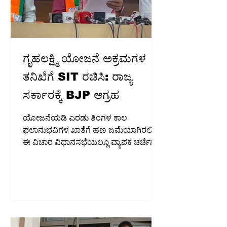
ಗೃಹಲಕ್ಷ್ಮಿ ಯೋಜನೆ ಅಕ್ರಮಗಳ
ತನಿಖೆಗೆ SIT ರಚಿಸಿ: ರಾಜ್ಯ
ಸರ್ಕಾರಕ್ಕೆ BJP ಆಗ್ರಹ
ಯೋಜನೆಯಡಿ ಎರಡು ತಿಂಗಳ ಕಾಲ
ಫಲಾನುಭವಿಗಳ ಖಾತೆಗೆ ಹಣ ಜಮೆಯಾಗಿರಲಿಲ್ಲ.
ಈ ವಿಚಾರ ವಿಧಾನಸಭೆಯಲ್ಲೂ ವ್ಯಾಪಕ ಚರ್ಚೆಗೆ
ಗ್ರಾಸವಾಗಿತ್ತು. ಆದರೂ ಸರ್ಕಾರ ಯಾವುದೇ ಸ್ಪಷ್ಟ
ಕ್ರಮ ಕೈಗೊಂಡಿಲ್ಲ ಎಂದು ಟೀಕಿಸಿದರು.
ಬೆಂಗಳೂರು: ಗೃಹಲಕ್ಷ್ಮಿ ಯೋಜನೆ ಅನುಷ್ಠಾನದಲ್ಲಿ
ನಡೆದಿದೆ ಎನ್ನಲಾದ ಅಕ್ರಮಗಳ ಕುರಿತು ಸಮಗ್ರ
ತನಿಖೆ ನಡೆಸಲು ವಿಶೇಷ ತನಿಖಾ ತಂಡ (ಎಸ್‌ಐಟಿ)
ರಚಿಸಬೇಕು ಎಂದು ರಾಜ್ಯ ಸರ್ಕಾರಕ್ಕೆ ಬಿಜೆಪಿ