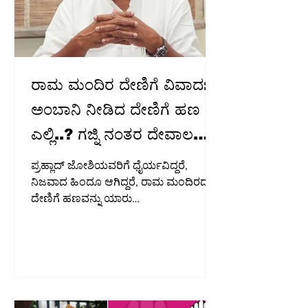
ರಾಮ ಮಂದಿರ ದೇಣಿಗೆ ವಿವಾದ:
ಅಂಬಾನಿ ನೀಡಿದ ದೇಣಿಗೆ ಹಣ
ಎಲ್ಲಿ..? ಗಜ್ನಿ ನಂತರ ದೇವಾಲಯ
ಲೂಟಿ ಮಾಡಿದ್ದು BJP-RSS;
ಪ್ರಹ್ಲಾದ್ ಜೋಶಿಯವರಿಗೆ ಧೈರ್ಯವಿದ್ದರೆ,
ಬಿ.ಕೆ.ಹರಿಪ್ರಸಾದ್ ವಾಗ್ದಾಳಿ
ನಿಜವಾದ ಹಿಂದೂ ಆಗಿದ್ದರೆ, ರಾಮ ಮಂದಿರದ
ದೇಣಿಗೆ ಹಣವನ್ನು ಯಾರು
ದುರುಪಯೋಗಪಡಿಸಿಕೊಂಡಿದ್ದಾರೆ ಎಂಬುದನ್ನು
ಬಹಿರಂಗಪಡಿಸಲಿ. ಬೆಂಗಳೂರು: ಅಯೋಧ್ಯೆಯ
ರಾಮ ಮಂದಿರ ಟ್ರಸ್ಟ್‌ಗೆ ಉದ್ಯಮಿ ಮುಕೇಶ್
ಅಂಬಾನಿ ನೀಡಿರುವ ಕೋಟ್ಯಂತರ ರೂಪಾಯಿ
ದೇಣಿಗೆಯ ಲೆಕ್ಕ ಬಹಿರಂಗವಾಗಿಲ್ಲ ಎಂದು
ಆರೋಪಿಸಿರುವ ಕೆಪಿಸಿಸಿ ಕಾರ್ಯಾಧ್ಯಕ್ಷ ಬಿ.ಕೆ.