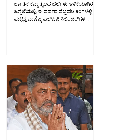
ಮನವಿ
ಜಾಗತಿಕ ಕಚ್ಚಾ ತೈಲದ ಬೆಲೆಗಳು ಇಳಿಕೆಯಾಗಿರುವ
ಹಿನ್ನೆಲೆಯಲ್ಲಿ, ಈ ವರ್ಷದ ಫೆಬ್ರವರಿ ತಿಂಗಳಲ್ಲಿ ಇದ್ದ
ಮಟ್ಟಕ್ಕೆ ವಾಣಿಜ್ಯ ಎಲ್‌ಪಿಜಿ ಸಿಲಿಂಡರ್‌ಗಳ
ಬೆಲೆಯನ್ನು ತಕ್ಷಣ ಇಳಿಸಬೇಕು ಎಂದು ಕರ್ನಾಟಕ
ರಾಜ್ಯ ಹೋಟೆಲ್‌ಗಳ ಸಂಘ (KSHA) ಕೇಂದ್ರ
ಸರ್ಕಾರವನ್ನು ಒತ್ತಾಯಿಸಿದೆ. ಜಾಗತಿಕ ಕಚ್ಚಾ ತೈಲದ
ಬೆಲೆಗಳು ಇಳಿಕೆಯಾಗಿರುವ ಹಿನ್ನೆಲೆಯಲ್ಲಿ, ಈ
ವರ್ಷದ ಫೆಬ್ರವರಿ ತಿಂಗಳಲ್ಲಿ ಇದ್ದ ಮಟ್ಟಕ್ಕೆ ವಾಣಿಜ್ಯ
ಎಲ್‌ಪಿಜಿ ಸಿಲಿಂಡರ್‌ಗಳ ಬೆಲೆಯನ್ನು ತಕ್ಷಣ
ಇಳಿಸಬೇಕು ಎಂದು ಕರ್ನಾಟಕ ರಾಜ್ಯ
ಹೋಟೆಲ್‌ಗಳ ಸಂಘ (KSHA) ಕೇಂದ್ರ
ಸರ್ಕಾರವನ್ನು ಒತ್ತಾಯಿಸಿದೆ. ಕೆಎಸ್‌ಎಚ್‌ಎ ಅಧ್ಯಕ್ಷ
ಜಿ.ಕೆ. ಶೆಟ್ಟಿ, ಫೆಬ