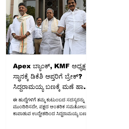
ವಿಧಾನ ಪರಿಷತ್ ಸದಸ್ಯ ಸಿ.ಟಿ. ರವಿ ಅವರು
ಬುಧವಾರ ಆಗ್ರಹಿಸಿದ್ದಾರೆ. ಸುದ್ದಿಗೋಷ್ಠಿಯಲ್ಲಿ
ಮಾತನಾಡಿದ ಅವರು, ಯೋಜನೆಯಡಿ ನಕಲಿ
ಬ್ಯಾಂಕ್ ಖಾತೆಗಳಿಗೆ ಹಾಗೂ ಮೃತಪಟ್ಟ
ಫಲಾನುಭವಿಗಳ ಖಾತೆಗಳಿಗ
Apex ಬ್ಯಾಂಕ್‌, KMF ಅಧ್ಯಕ್ಷ
ಸ್ಥಾನಕ್ಕೆ ಡಿಕೆಶಿ ಆಪ್ತರಿಗೆ ಬ್ರೇಕ್?
ಸಿದ್ದರಾಮಯ್ಯ ಬಣಕ್ಕೆ ಮಣೆ ಹಾಕಿದ
'ಕೈ' ಹೈಕಮಾಂಡ್..?
ಈ ಹುದ್ದೆಗಳಿಗೆ ತಮ್ಮ ಕುಟುಂಬದ ಸದಸ್ಯರನ್ನು
ಮುಂದಿರಿಸದೇ, ಪಕ್ಷದ ಆಂತರಿಕ ಸಮತೋಲನ
ಕಾಪಾಡುವ ಉದ್ದೇಶದಿಂದ ಸಿದ್ದರಾಮಯ್ಯ ಬಣದ
ನಾಯಕರಿಗೆ ಅವಕಾಶ ನೀಡಲು ಅವರು ಒಲವು
ತೋರಿದ್ದಾರೆ ಎಂದು ಮೂಲಗಳು ತಿಳಿಸಿವೆ.