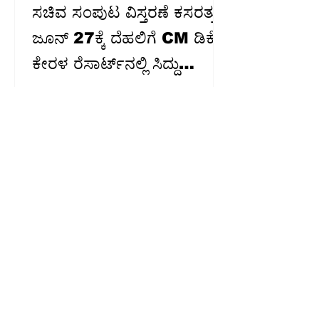
ಸಚಿವ ಸಂಪುಟ ವಿಸ್ತರಣೆ ಕಸರತ್ತು:
ಜೂನ್ 27ಕ್ಕೆ ದೆಹಲಿಗೆ CM ಡಿಕೆಶಿ;
ಕೇರಳ ರೆಸಾರ್ಟ್‌ನಲ್ಲಿ ಸಿದ್ದು
‘ಕ್ಯಾಂಪ್’, ಹೆಚ್ಚಿದ ಕುತೂಹಲ
ಮಾಜಿ ಮುಖ್ಯಮಂತ್ರಿ ಸಿದ್ದರಾಮಯ್ಯ ಅವರು ತಮ್ಮ
ಬೆಂಬಲಿಗರೊಂದಿಗೆ ಐದು ದಿನಗಳ ವಿಶ್ರಾಂತಿಗಾಗಿ
ಕೇರಳದ ಕೊಚ್ಚಿಗೆ ತೆರಳಿದ್ದಾರೆ. ಬೆಂಗಳೂರು: ರಾಜ್ಯ
ಕಾಂಗ್ರೆಸ್‌ನಲ್ಲಿ ಸಚಿವ ಸಂಪುಟ ವಿಸ್ತರಣೆ ಕುರಿತು
ಚರ್ಚೆಗಳು ಜೋರಾಗಿದ್ದು, ಮುಖ್ಯಮಂತ್ರಿ ಡಿಕೆ
ಶಿವಕುಮಾರ್ ಅವರು, ಜೂನ್ 27ರಂದು ದೆಹಲಿಗೆ
ಭೇಟಿ ನೀಡಿ ಪಕ್ಷದ ಹೈಕಮಾಂಡ್
ನಾಯಕರೊಂದಿಗೆ ಚರ್ಚೆ ನಡೆಸುವ ಸಾಧ್ಯತೆ ಇದೆ
ಎಂದು ತಿಳಿದುಬಂದಿದೆ. ಪ್ರಸ್ತುತ ರಾಜ್ಯ ಸಚಿವ
ಸಂಪುಟದಲ್ಲಿ 20 ಹುದ್ದೆಗಳು ಖಾಲಿ ಇದ್ದು,
ಅವುಗಳ ಭರ್ತಿಗೆ ಸಂಬಂಧಿಸಿದಂತೆ ಅಂತಿಮ
ಹಂತದ ಮಾತುಕತೆಗಳು ನಡೆಯುತ್ತಿವೆ ಎಂದು
ಮೂಲಗಳು ತಿಳಿಸಿವೆ. ಇನ್ನೊಂದೆಡೆ, ಲೋಕಸಭೆಯ
ವ