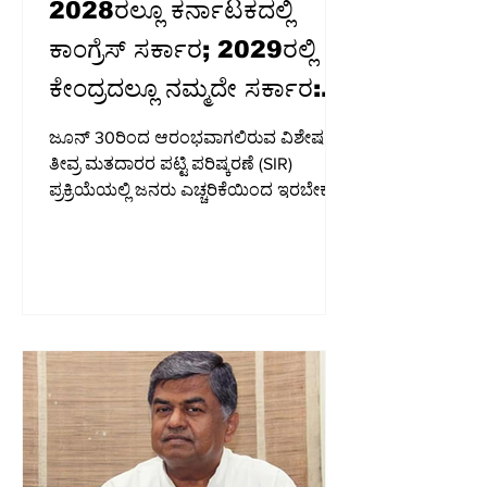
2028ರಲ್ಲೂ ಕರ್ನಾಟಕದಲ್ಲಿ
ಕಾಂಗ್ರೆಸ್ ಸರ್ಕಾರ; 2029ರಲ್ಲಿ
ಕೇಂದ್ರದಲ್ಲೂ ನಮ್ಮದೇ ಸರ್ಕಾರ:
ಡಿ.ಕೆ. ಶಿವಕುಮಾರ್
ಜೂನ್ 30ರಿಂದ ಆರಂಭವಾಗಲಿರುವ ವಿಶೇಷ
ತೀವ್ರ ಮತದಾರರ ಪಟ್ಟಿ ಪರಿಷ್ಕರಣೆ (SIR)
ಪ್ರಕ್ರಿಯೆಯಲ್ಲಿ ಜನರು ಎಚ್ಚರಿಕೆಯಿಂದ ಇರಬೇಕು.
ತಮ್ಮ ಹೆಸರು ಮತದಾರರ ಪಟ್ಟಿಯಿಂದ
ಕೈಬಿಡದಂತೆ ಪರಿಶೀಲಿಸಿಕೊಳ್ಳಬೇಕು. ಬೆಂಗಳೂರು:
2028ರ ಕರ್ನಾಟಕ ವಿಧಾನಸಭೆ ಚುನಾವಣೆಯಲ್ಲಿ
ಕಾಂಗ್ರೆಸ್ ಮತ್ತೆ ಅಧಿಕಾರಕ್ಕೆ ಬರಲಿದ್ದು, 2029ರ
ಲೋಕಸಭೆ ಚುನಾವಣೆಯ ಬಳಿಕ ಕೇಂದ್ರದಲ್ಲೂ
ಕಾಂಗ್ರೆಸ್ ಸರ್ಕಾರ ರಚನೆಯಾಗಲಿದೆ ಎಂದು
ಮುಖ್ಯಮಂತ್ರಿ ಡಿ.ಕೆ. ಶಿವಕುಮಾರ್ ವಿಶ್ವಾಸ
ವ್ಯಕ್ತಪಡಿಸಿದ್ದಾರೆ. ಭಾನುವಾರ ಕೆಪಿಸಿಸಿ ಕಚೇರಿಯಲ್ಲಿ
ನಡೆದ ಭಾರತೀಯ ರಾಷ್ಟ್ರೀಯ ಕಾರ್ಮಿಕರ
ಕಾಂಗ್ರೆಸ್ (INTUC) 316ನೇ ಅಖಿಲ ಭಾರತ
ಕಾರ್ಯಕಾರಿ